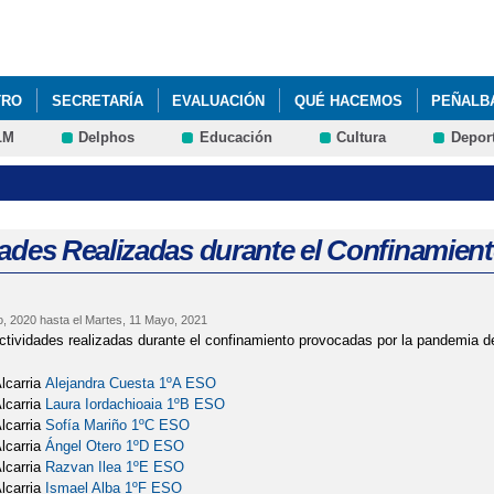
Pasar al
contenido
principal
TRO
SECRETARÍA
EVALUACIÓN
QUÉ HACEMOS
PEÑALBA
LM
Delphos
Educación
Cultura
Depor
E INTERNACIONALIZA
ANTÁRTIDA 22/23
dades Realizadas durante el Confinamien
o, 2020
hasta el
Martes, 11 Mayo, 2021
ctividades realizadas durante el confinamiento provocadas por la pandemia 
Alcarria
Alejandra Cuesta 1ºA ESO
Alcarria
Laura Iordachioaia 1ºB ESO
Alcarria
Sofía Mariño 1ºC ESO
Alcarria
Ángel Otero 1ºD ESO
Alcarria
Razvan Ilea 1ºE ESO
Alcarria
I
smael Alba 1ºF ESO