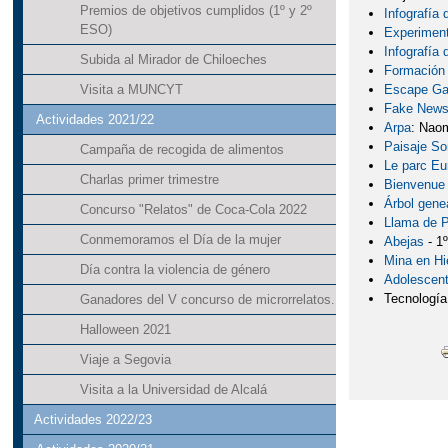
Premios de objetivos cumplidos (1º y 2º
Infografía 
ESO)
Experimen
Infografía 
Subida al Mirador de Chiloeches
Formación 
Escape Gam
Visita a MUNCYT
Fake News 
Actividades 2021/22
Arpa
: Nao
Paisaje So
Campaña de recogida de alimentos
Le parc Eu
Charlas primer trimestre
Bienvenue
Árbol gene
Concurso "Relatos" de Coca-Cola 2022
Llama de 
Conmemoramos el Día de la mujer
Abejas
- 1
Mina en Hi
Día contra la violencia de género
Adolescen
Tecnología
Ganadores del V concurso de microrrelatos.
Halloween 2021
Viaje a Segovia
Visita a la Universidad de Alcalá
Actividades 2022/23