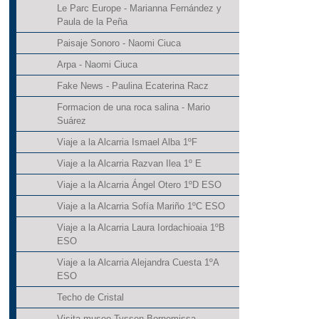
Le Parc Europe - Marianna Fernández y
Paula de la Peña
Paisaje Sonoro - Naomi Ciuca
Arpa - Naomi Ciuca
Fake News - Paulina Ecaterina Racz
Formacion de una roca salina - Mario
Suárez
Viaje a la Alcarria Ismael Alba 1ºF
Viaje a la Alcarria Razvan Ilea 1º E
Viaje a la Alcarria Ángel Otero 1ºD ESO
Viaje a la Alcarria Sofía Mariño 1ºC ESO
Viaje a la Alcarria Laura Iordachioaia 1ºB
ESO
Viaje a la Alcarria Alejandra Cuesta 1ºA
ESO
Techo de Cristal
Visita museo Tyssen Bornemissa