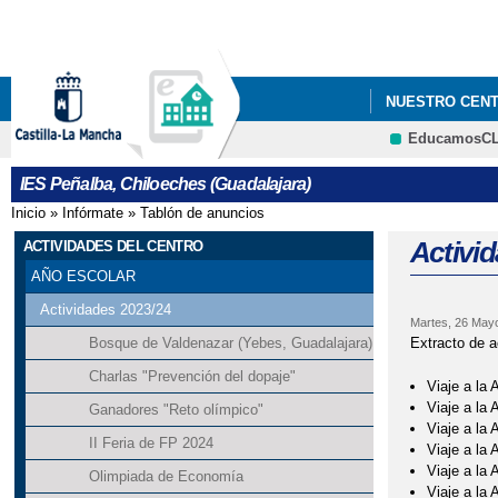
NUESTRO CEN
EducamosC
EL PEÑALBA S
IES Peñalba, Chiloeches (Guadalajara)
Inicio
»
Infórmate
»
Tablón de anuncios
Se encuentra usted aquí
Activi
ACTIVIDADES DEL CENTRO
AÑO ESCOLAR
Actividades 2023/24
Martes, 26 May
Extracto de a
Bosque de Valdenazar (Yebes, Guadalajara)
Charlas "Prevención del dopaje"
Viaje a la 
Viaje a la 
Ganadores "Reto olímpico"
Viaje a la 
II Feria de FP 2024
Viaje a la 
Viaje a la 
Olimpiada de Economía
Viaje a la 