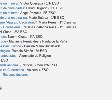
de un mineral:
Víctor Quesada - 1ºF ESO
to de densidades
: David Delgado - 1ºF ESO
de un mineral
: Ángel Pezuela 1ºE ESO
de una roca salina
: Mario Suárez - 1ºE ESO
e "Aparato Circulatorio"
: María Pérez - 1º Ciencias
- Coronavirus
: Paulina Ecaterina Racz - 1º Ciencias
mi Ciuca - 2ºA ESO
noro
. Naomi Ciuca - 2ºA ESO
rope
- Marianna Fernández y Paula de la Peña
 à Parc Europe
- Paulina Maria Butlak 4ºB
alógico
-Patricia Simón 1ºA ESO
Pentecostés
- Alumnado de Religion
º ESO
endelaencina
- Patricia Simón 1ºA ESO
te en Cuarentena
- Valores 4 ESO
 -
Reconociéndonos