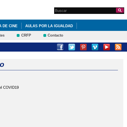
Search this site
Formulario de
búsqueda
 DE CINE
AULAS POR LA IGUALDAD
tes
CRFP
Contacto
to
del COVID19