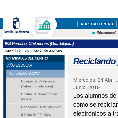
Pa
co
pri
NUESTRO CENTRO
EducamosC
AULAS POR LA IGUA
CRFP
IES Peñalba, Chiloeches (Guadalajara)
Inicio
»
Infórmate
»
Tablón de anuncios
Se encuentra usted aquí
ACTIVIDADES DEL CENTRO
Reciclando 
AÑO ESCOLAR
Actividades 2023/24
Miércoles, 24 Abril,
Bosque de Valdenazar
(Yebes, Guadalajara)
Junio, 2019
Los alumnos de 
Charlas "Prevención del
dopaje"
como se recicla
Ganadores "Reto olímpico"
electrónicos a t
II Feria de FP 2024