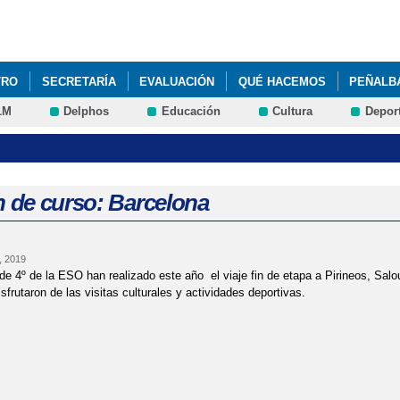
Pasar al
contenido
principal
TRO
SECRETARÍA
EVALUACIÓN
QUÉ HACEMOS
PEÑALBA
LM
Delphos
Educación
Cultura
Depor
E INTERNACIONALIZA
ANTÁRTIDA 22/23
in de curso: Barcelona
l, 2019
e 4º de la ESO han realizado este año el viaje fin de etapa a Pirineos, Salou
isfrutaron de las visitas culturales y actividades deportivas.