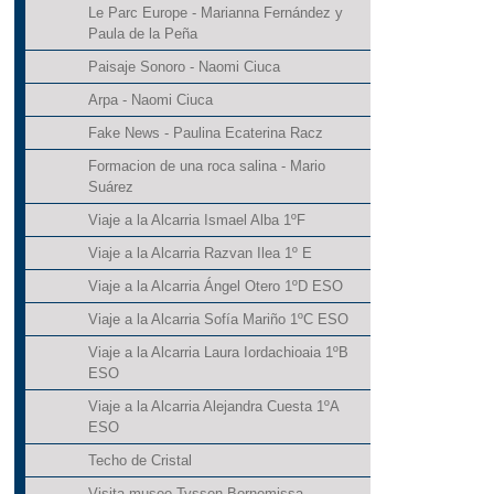
Le Parc Europe - Marianna Fernández y
Paula de la Peña
Paisaje Sonoro - Naomi Ciuca
Arpa - Naomi Ciuca
Fake News - Paulina Ecaterina Racz
Formacion de una roca salina - Mario
Suárez
Viaje a la Alcarria Ismael Alba 1ºF
Viaje a la Alcarria Razvan Ilea 1º E
Viaje a la Alcarria Ángel Otero 1ºD ESO
Viaje a la Alcarria Sofía Mariño 1ºC ESO
Viaje a la Alcarria Laura Iordachioaia 1ºB
ESO
Viaje a la Alcarria Alejandra Cuesta 1ºA
ESO
Techo de Cristal
Visita museo Tyssen Bornemissa