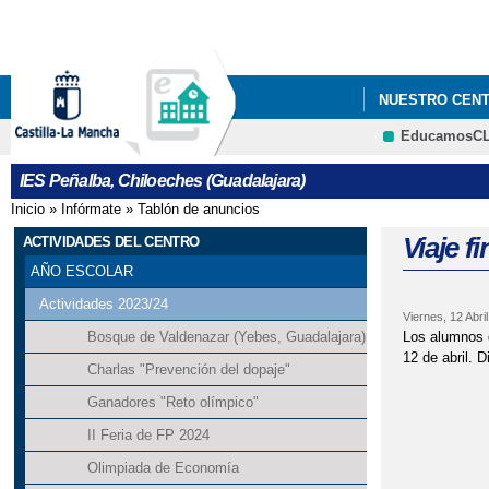
NUESTRO CEN
EducamosC
EL PEÑALBA S
IES Peñalba, Chiloeches (Guadalajara)
Inicio
»
Infórmate
»
Tablón de anuncios
Se encuentra usted aquí
Viaje f
ACTIVIDADES DEL CENTRO
AÑO ESCOLAR
Actividades 2023/24
Viernes, 12 Abri
Los alumnos d
Bosque de Valdenazar (Yebes, Guadalajara)
12 de abril. D
Charlas "Prevención del dopaje"
Ganadores "Reto olímpico"
II Feria de FP 2024
Olimpiada de Economía