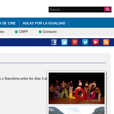
Search this site
Formulario de
búsqueda
 DE CINE
AULAS POR LA IGUALDAD
tes
CRFP
Contacto
 y Barcelona entre los días 5 al