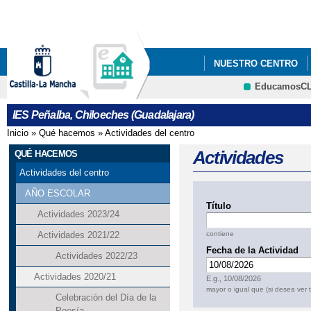
Pa
co
pri
NUESTRO CENTRO
EducamosC
AULAS POR LA IGUA
CRFP
IES Peñalba, Chiloeches (Guadalajara)
Inicio
»
Qué hacemos
»
Actividades del centro
Se encuentra usted aquí
Actividades
QUÉ HACEMOS
Actividades del centro
AÑO ESCOLAR
Título
Actividades 2023/24
contiene
Actividades 2021/22
Fecha de la Actividad
Actividades 2022/23
Fecha
Actividades 2020/21
E.g., 10/08/2026
mayor o igual que (si desea ver 
Celebración del Día de la
Poesía