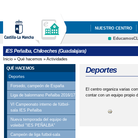
Pa
co
pri
NUESTRO CENTRO
EducamosC
AULAS POR LA IGUA
CRFP
IES Peñalba, Chiloeches (Guadalajara)
Inicio
»
Qué hacemos
»
Actividades
Se encuentra usted aquí
Deportes
QUÉ HACEMOS
Deportes
Forsedo, campeón de España
El centro organiza varias com
contar con un equipo propio d
Liga de balonmano Peñalba 2016/17
VI Campeonato interno de fútbol-
sala IES Peñalba
Nueva temporada del equipo de
voleibol "IES PEÑALBA"
Campeón de liga futbol-sala