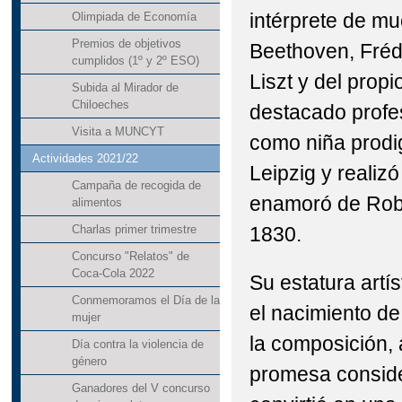
intérprete de m
Olimpiada de Economía
Premios de objetivos
Beethoven, Fréd
cumplidos (1º y 2º ESO)
Liszt y del prop
Subida al Mirador de
Chiloeches
destacado profe
Visita a MUNCYT
como niña prodi
Actividades 2021/22
Leipzig y realiz
Campaña de recogida de
enamoró de Rob
alimentos
1830.
Charlas primer trimestre
Concurso "Relatos" de
Coca-Cola 2022
Su estatura artí
Conmemoramos el Día de la
el nacimiento de
mujer
la composición,
Día contra la violencia de
género
promesa consider
Ganadores del V concurso