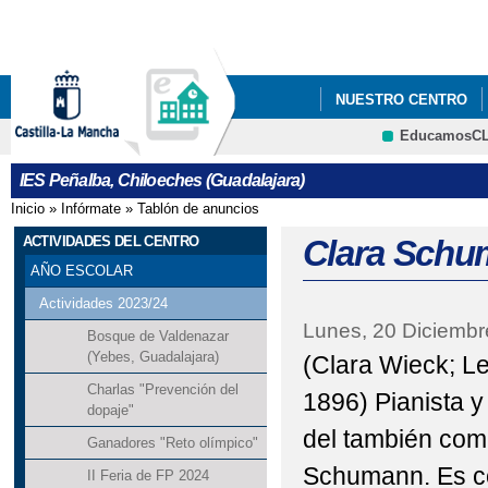
Pa
co
pri
NUESTRO CENTRO
EducamosC
AULAS POR LA IGUA
CRFP
IES Peñalba, Chiloeches (Guadalajara)
Inicio
»
Infórmate
»
Tablón de anuncios
Se encuentra usted aquí
ACTIVIDADES DEL CENTRO
Clara Sch
AÑO ESCOLAR
Actividades 2023/24
Lunes, 20 Diciembr
Bosque de Valdenazar
(Yebes, Guadalajara)
(Clara Wieck; Le
Charlas "Prevención del
1896) Pianista 
dopaje"
del también com
Ganadores "Reto olímpico"
Schumann. Es c
II Feria de FP 2024