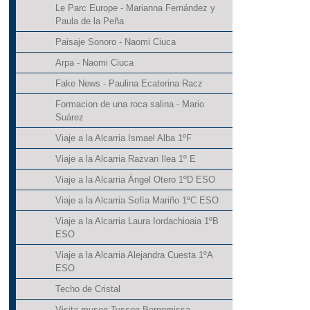
Le Parc Europe - Marianna Fernández y
Paula de la Peña
Paisaje Sonoro - Naomi Ciuca
Arpa - Naomi Ciuca
Fake News - Paulina Ecaterina Racz
Formacion de una roca salina - Mario
Suárez
Viaje a la Alcarria Ismael Alba 1ºF
Viaje a la Alcarria Razvan Ilea 1º E
Viaje a la Alcarria Ángel Otero 1ºD ESO
Viaje a la Alcarria Sofía Mariño 1ºC ESO
Viaje a la Alcarria Laura Iordachioaia 1ºB
ESO
Viaje a la Alcarria Alejandra Cuesta 1ºA
ESO
Techo de Cristal
Visita museo Tyssen Bornemissa