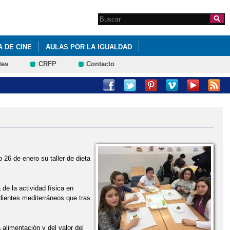
Search this site
Formulario de
búsqueda
 DE CINE
AULAS POR LA IGUALDAD
tes
CRFP
Contacto
 26 de enero su taller de dieta
 de la actividad física en
dientes mediterráneos que tras
 alimentación y del valor del