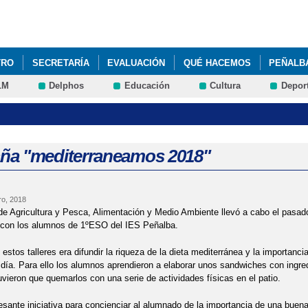
Pasar al
contenido
principal
TRO
SECRETARÍA
EVALUACIÓN
QUÉ HACEMOS
PEÑALBA
LM
Delphos
Educación
Cultura
Depor
E INTERNACIONALIZA
ANTÁRTIDA 22/23
a "mediterraneamos 2018"
ro, 2018
 de Agricultura y Pesca, Alimentación y Medio Ambiente llevó a cabo el pasado
 con los alumnos de 1ºESO del IES Peñalba.
 estos talleres era difundir la riqueza de la dieta mediterránea y la importancia
 día. Para ello los alumnos aprendieron a elaborar unos sandwiches con ingre
vieron que quemarlos con una serie de actividades físicas en el patio.
esante iniciativa para concienciar al alumnado de la importancia de una buena