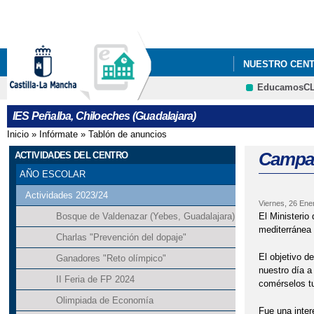
NUESTRO CEN
EducamosC
EL PEÑALBA S
IES Peñalba, Chiloeches (Guadalajara)
Inicio
»
Infórmate
»
Tablón de anuncios
Se encuentra usted aquí
Campañ
ACTIVIDADES DEL CENTRO
AÑO ESCOLAR
Actividades 2023/24
Viernes, 26 Ene
El Ministerio
Bosque de Valdenazar (Yebes, Guadalajara)
mediterránea
Charlas "Prevención del dopaje"
El objetivo de
Ganadores "Reto olímpico"
nuestro día a
II Feria de FP 2024
comérselos tu
Olimpiada de Economía
Fue una inter