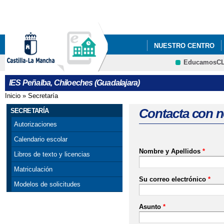
Pa
co
pri
NUESTRO CENTRO
EducamosC
AULAS POR LA IGUA
CRFP
IES Peñalba, Chiloeches (Guadalajara)
Inicio
»
Secretaría
Se encuentra usted aquí
Contacta con n
SECRETARÍA
Autorizaciones
Calendario escolar
Nombre y Apellidos
*
Libros de texto y licencias
Matriculación
Su correo electrónico
*
Modelos de solicitudes
Asunto
*