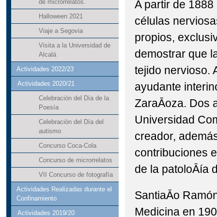
A partir de 1888
de microrrelatos.
Halloween 2021
células nerviosa
Viaje a Segovia
propios, exclusi
Visita a la Universidad de
demostrar que l
Alcalá
tejido nervioso
Actividades 2022/23
Actividades 2020/21
ayudante interi
Celebración del Día de la
ZaraĀoza. Dos a
Poesía
Universidad Com
Celebración del Día del
autismo
creador, además
Concurso Coca-Cola
contribuciones e
Concurso de microrrelatos
de la patoloĀía 
VII Concurso de fotografía
Actividades Realizadas durante el
SantiaĀo Ramón 
Confinamiento
Medicina en 190
Actividades 2019/20