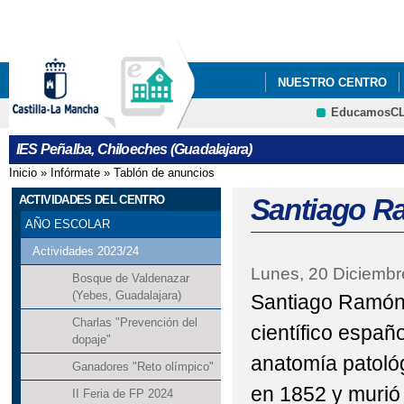
Pa
co
pri
NUESTRO CENTRO
EducamosC
AULAS POR LA IGUA
CRFP
IES Peñalba, Chiloeches (Guadalajara)
Inicio
»
Infórmate
»
Tablón de anuncios
Se encuentra usted aquí
ACTIVIDADES DEL CENTRO
Santiago R
AÑO ESCOLAR
Actividades 2023/24
Lunes, 20 Diciembr
Bosque de Valdenazar
(Yebes, Guadalajara)
Santiago Ramón 
Charlas "Prevención del
científico españo
dopaje"
anatomía patológ
Ganadores "Reto olímpico"
en 1852 y murió
II Feria de FP 2024