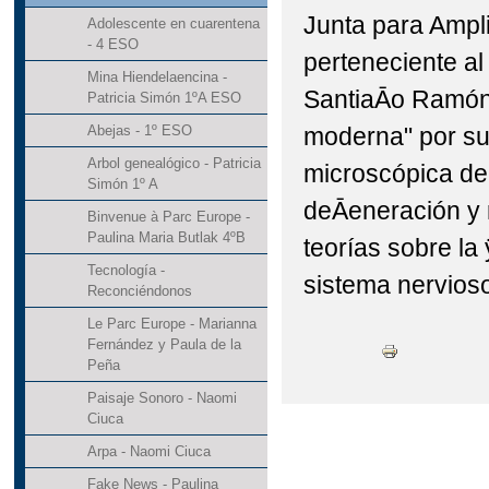
Junta para Ampli
Adolescente en cuarentena
- 4 ESO
perteneciente al 
Mina Hiendelaencina -
SantiaĀo Ramón 
Patricia Simón 1ºA ESO
moderna" por su
Abejas - 1º ESO
Arbol genealógico - Patricia
microscópica de
Simón 1º A
deĀeneración y 
Binvenue à Parc Europe -
Paulina Maria Butlak 4ºB
teorías sobre la 
Tecnología -
sistema nervioso
Reconciéndonos
Le Parc Europe - Marianna
Fernández y Paula de la
Peña
Paisaje Sonoro - Naomi
Ciuca
Arpa - Naomi Ciuca
Fake News - Paulina