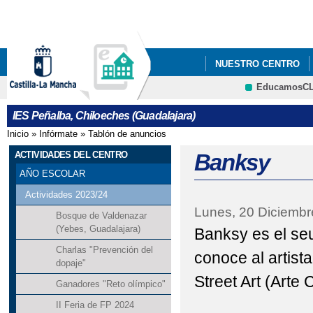
Pa
co
pri
NUESTRO CENTRO
EducamosC
AULAS POR LA IGUA
CRFP
IES Peñalba, Chiloeches (Guadalajara)
Inicio
»
Infórmate
»
Tablón de anuncios
Se encuentra usted aquí
ACTIVIDADES DEL CENTRO
Banksy
AÑO ESCOLAR
Actividades 2023/24
Lunes, 20 Diciembr
Bosque de Valdenazar
(Yebes, Guadalajara)
Banksy es el se
Charlas "Prevención del
conoce al artist
dopaje"
Street Art (Arte 
Ganadores "Reto olímpico"
II Feria de FP 2024