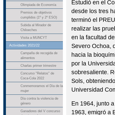
Estudió en el Co
Olimpiada de Economía
desde los tres h
Premios de objetivos
cumplidos (1º y 2º ESO)
terminó el PREU
Subida al Mirador de
realizar las pru
Chiloeches
en la facultad d
Visita a MUNCYT
Severo Ochoa, qu
Actividades 2021/22
Campaña de recogida de
hacia la bioquím
alimentos
por la Universid
Charlas primer trimestre
sobresaliente. R
Concurso "Relatos" de
Coca-Cola 2022
Sols, obteniendo
Conmemoramos el Día de la
Universidad Com
mujer
Día contra la violencia de
En 1964, junto a
género
1963, emigró a E
Ganadores del V concurso