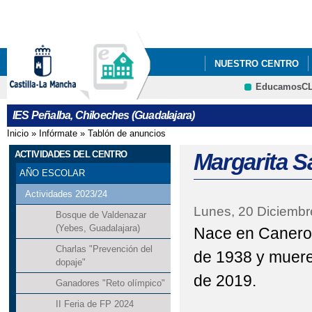
Pa
co
pri
NUESTRO CENTRO
EducamosC
AULAS POR LA IGUA
CRFP
IES Peñalba, Chiloeches (Guadalajara)
Inicio
»
Infórmate
»
Tablón de anuncios
Se encuentra usted aquí
ACTIVIDADES DEL CENTRO
Margarita S
AÑO ESCOLAR
Actividades 2023/24
Lunes, 20 Diciembr
Bosque de Valdenazar
(Yebes, Guadalajara)
Nace en Canero 
Charlas "Prevención del
de 1938 y muere
dopaje"
de 2019.
Ganadores "Reto olímpico"
II Feria de FP 2024