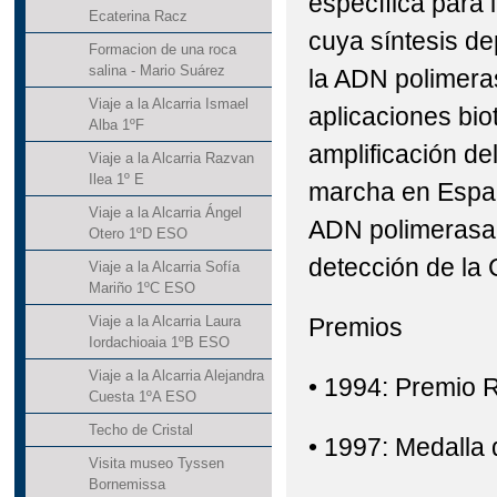
específica para 
Ecaterina Racz
cuya síntesis de
Formacion de una roca
salina - Mario Suárez
la ADN polimeras
Viaje a la Alcarria Ismael
aplicaciones bio
Alba 1ºF
amplificación d
Viaje a la Alcarria Razvan
Ilea 1º E
marcha en España
Viaje a la Alcarria Ángel
ADN polimerasa 
Otero 1ºD ESO
detección de la
Viaje a la Alcarria Sofía
Mariño 1ºC ESO
Premios
Viaje a la Alcarria Laura
Iordachioaia 1ºB ESO
Viaje a la Alcarria Alejandra
• 1994: Premio R
Cuesta 1ºA ESO
Techo de Cristal
• 1997: Medalla 
Visita museo Tyssen
Bornemissa