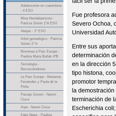
fácil ser la prime
Adolescente en cuarentena
- 4 ESO
Fue profesora a
Mina Hiendelaencina -
Severo Ochoa, ce
Patricia Simón 1ºA ESO
Universidad Aut
Abejas - 1º ESO
Arbol genealógico - Patricia
Simón 1º A
Entre sus aporta
Binvenue à Parc Europe -
determinación de
Paulina Maria Butlak 4ºB
en la dirección 5
Tecnología -
Reconciéndonos
tipo histona, co
Le Parc Europe - Marianna
promotor tempran
Fernández y Paula de la
Peña
la demostración 
Paisaje Sonoro - Naomi
terminación de l
Ciuca
Escherichia coli
Arpa - Naomi Ciuca
Fake News - Paulina