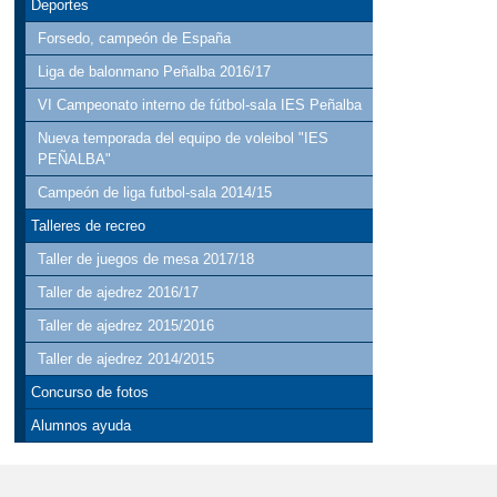
Deportes
Forsedo, campeón de España
Liga de balonmano Peñalba 2016/17
VI Campeonato interno de fútbol-sala IES Peñalba
Nueva temporada del equipo de voleibol "IES
PEÑALBA"
Campeón de liga futbol-sala 2014/15
Talleres de recreo
Taller de juegos de mesa 2017/18
Taller de ajedrez 2016/17
Taller de ajedrez 2015/2016
Taller de ajedrez 2014/2015
Concurso de fotos
Alumnos ayuda